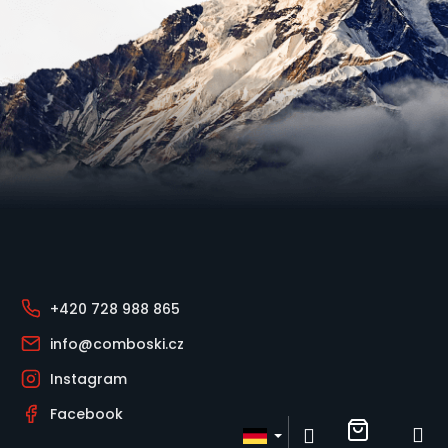
?
Suchen
Fußzeile
W
i
r
e
+420 728 988 865
m
p
info@comboski.cz
f
Instagram
e
h
Facebook
l
Warenk
M
Login