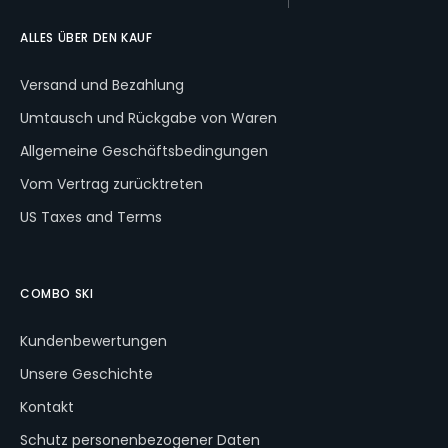
e
n
ALLES ÜBER DEN KAUF
COMBO
Versand und Bezahlung
SKI
POWER
Umtausch und Rückgabe von Waren
RED
Allgemeine Geschäftsbedingungen
€243
Vom Vertrag zurücktreten
US Taxes and Terms
COMBO SKI
Kundenbewertungen
Unsere Geschichte
Kontakt
Schutz personenbezogener Daten