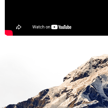
LEKI
HAUTE
ROUTE
3
€94