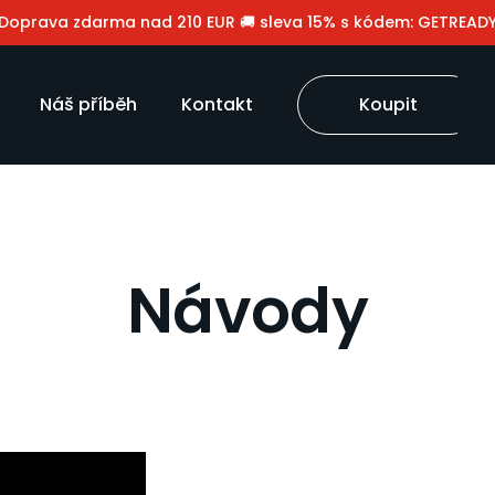
️ Doprava zdarma nad 210 EUR 🚚 sleva 15% s kódem: GETREAD
Náš příběh
Kontakt
Koupit
Návody