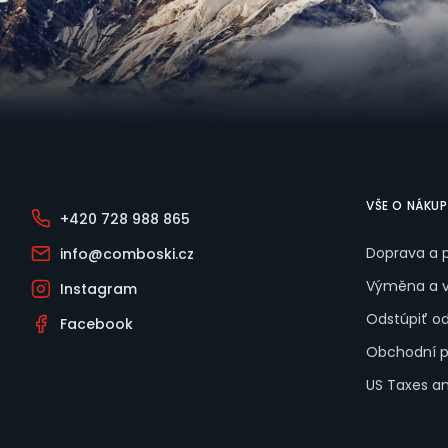
Zápätie
VŠE O NÁKU
+420 728 988 865
Doprava a 
info@comboski.cz
Výměna a v
Instagram
Odstúpiť o
Facebook
Obchodní 
US Taxes a