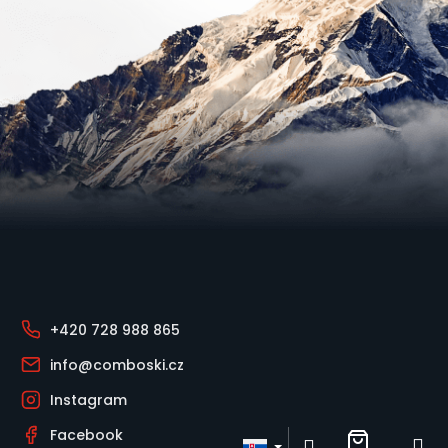
e
n
á
j
s
ť
?
Zápätie
+420 728 988 865
info@comboski.cz
Hľadať
Instagram
Facebook
O
Nákupn
M
Prihlásenie