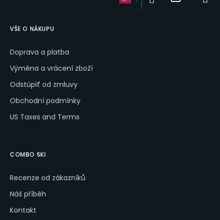
d
p
o
VŠE O NÁKUPU
r
ú
Doprava a platba
č
Výměna a vrácení zboží
a
m
Odstúpiť od zmluvy
e
Obchodní podmínky
US Taxes and Terms
BATOH
COMBO
SKI
€10
COMBO SKI
Recenze od zákazníků
Náš příběh
Kontakt