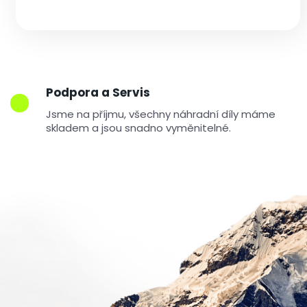
t
?
Podpora a Servis
Jsme na příjmu, všechny náhradní díly máme
skladem a jsou snadno vyměnitelné.
Hledat
D
o
p
o
r
u