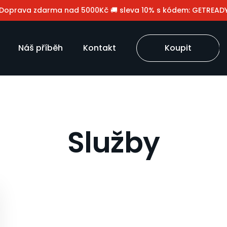
️ Doprava zdarma nad 5000Kč 🚚 sleva 10% s kódem: GETREAD
Náš příběh
Kontakt
Koupit
Služby