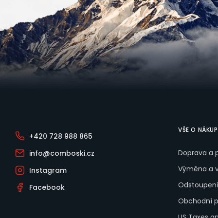
č
u
j
e
m
e
COMBO
Zápatí
SKI
JET
BLACK
5
VŠE O NÁKU
890
+420 728 988 865
Kč
Doprava a 
info@comboski.cz
COMBO
SKI
Výměna a v
Instagram
POWER
RED
Odstoupení
Facebook
5
Obchodní 
890
Kč
US Taxes a