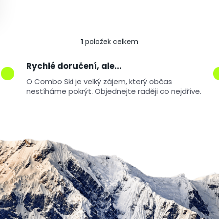
1
položek celkem
Ovládací prvky výpis
Rychlé doručení, ale...
O Combo Ski je velký zájem, který občas
nestíháme pokrýt. Objednejte raději co nejdříve.