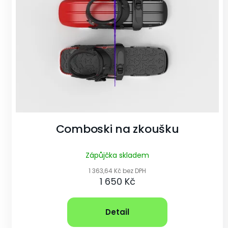
u
j
e
t
e
Comboski na zkoušku
n
Zápůjčka skladem
a
1 363,64 Kč bez DPH
1 650 Kč
j
í
Detail